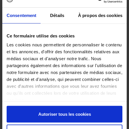
Une en 2009 chez Orange surviennent encore de
temps en temps, mais "on a passé l'orage"
Consentement
Détails
À propos des cookies
reconnaît Jacques Pomonti, le président de l'Afutt.
Dans le domaine d'internet, les problèmes sont
Ce formulaire utilise des cookies
surtout des facturations anticipées, des
Les cookies nous permettent de personnaliser le contenu
facturations d'option non souscrite, ou encore le
et les annonces, d'offrir des fonctionnalités relatives aux
maintien de la facturation après la résiliation de la
médias sociaux et d'analyser notre trafic. Nous
ligne.
partageons également des informations sur l'utilisation de
notre formulaire avec nos partenaires de médias sociaux,
de publicité et d'analyse, qui peuvent combiner celles-ci
La deuxième catégorie de recours la plus
avec d'autres informations que vous leur avez fournies
fréquente tient à la qualité de service, et touche
ou qu'ils ont collectées lors de votre utilisation de leurs
cette fois surtout l'ADSL en volume (connexion
services.
interrompue sur un ou plusieurs services du triple
Autoriser tous les cookies
play, détérioration du débit). Elle progresse
toutefois très fortement dans le mobile (+41%), en