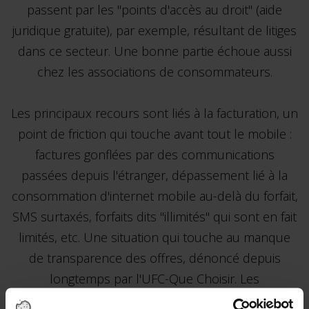
passent par les "points d'accès au droit" (aide
juridique gratuite), par exemple, résultant de litiges
dans ce secteur. Une bonne partie échoue aussi
chez les associations de consommateurs.
Les principaux recours sont liés à la facturation, un
point de friction qui touche avant tout le mobile :
factures gonflées par des communications
passées depuis l'étranger, dépassement lié à la
consommation d'internet mobile au-delà du forfait,
SMS surtaxés, forfaits dits "illimités" qui sont en fait
limités, etc. Une situation qui touche au manque
de transparence des offres, dénoncé depuis
longtemps par l'UFC-Que Choisir. Les
surfacturations astronomiques qui avaient fait la