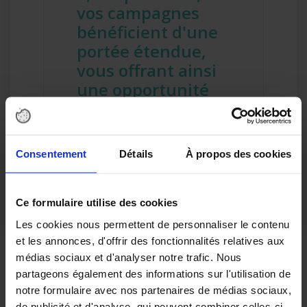
vos campagnes
bénéficient d'une
portée étendue,
vous offrant ainsi
une opportunité
sans précédent
d'atteindre un
large public.
Consentement
Détails
À propos des cookies
Ce formulaire utilise des cookies
Les cookies nous permettent de personnaliser le contenu
et les annonces, d'offrir des fonctionnalités relatives aux
médias sociaux et d'analyser notre trafic. Nous
partageons également des informations sur l'utilisation de
Ces campagnes SMS
notre formulaire avec nos partenaires de médias sociaux,
de publicité et d'analyse, qui peuvent combiner celles-ci