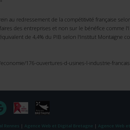
"
 frein au redressement de la compétitivité française sel
ffaires des entreprises et non sur le bénéfice comme l'
'équivalent de 4,4% du PIB selon l'Institut Montaigne c
/economie/176-ouvertures-d-usines-l-industrie-franca
al Rennes
|
Agence Web et Digital Bretagne
|
Agence Web et 