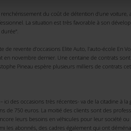
au renchérissement du coût de détention d’une voiture,
fessionnel. La situation est très favorable à son dévelo
 durée".
 de revente d’occasions Elite Auto, l’auto-école En V
 en novembre dernier. Une centaine de contrats sont au
istophe Pineau espère plusieurs milliers de contrats ce
ci des occasions très récentes- va de la citadine à la g
rons de 750 euros. La moitié des clients sont des profe
ncore leurs besoins en véhicules pour leur société ou 
armi les abonnés, des cadres également qui ont déména