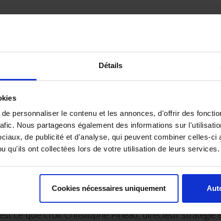
un site 100% dédié, sur lequel peut choisir en quelques cl
suffit de régler avec sa carte bancaire directement", exp
Détails
ents comme pour un prêt ou une location longue duré
neufs.
okies
e personnaliser le contenu et les annonces, d'offrir des fonctio
e formule avant de peut-être être étendue à d’autres m
rafic. Nous partageons également des informations sur l'utilisati
iaux, de publicité et d'analyse, qui peuvent combiner celles-ci 
réfléchir à cette nouvelle manière de consommer de la voi
 qu'ils ont collectées lors de votre utilisation de leurs services.
ptisée Mocean Subscription.
lix
Cookies nécessaires uniquement
Auto
us incertain, l’abonnement peut-il représenter une al
’est ce que croit Christophe Pineau, directeur stratégie