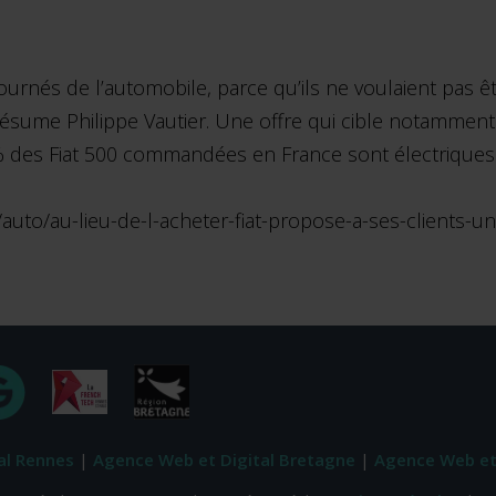
ournés de l’automobile, parce qu’ils ne voulaient pas 
ité", résume Philippe Vautier. Une offre qui cible notamme
0% des Fiat 500 commandées en France sont électriques
/auto/au-lieu-de-l-acheter-fiat-propose-a-ses-client
al Rennes
|
Agence Web et Digital Bretagne
|
Agence Web et 