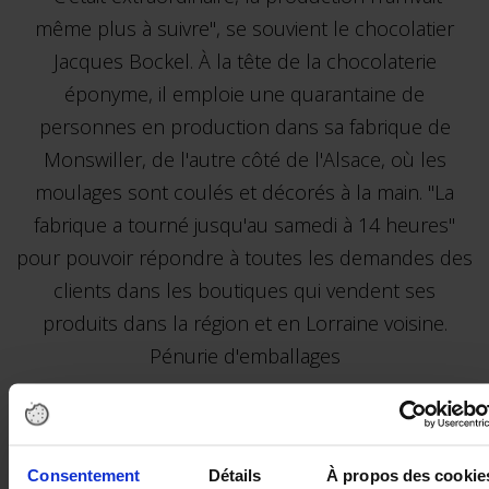
même plus à suivre", se souvient le chocolatier
Jacques Bockel. À la tête de la chocolaterie
éponyme, il emploie une quarantaine de
personnes en production dans sa fabrique de
Monswiller, de l'autre côté de l'Alsace, où les
moulages sont coulés et décorés à la main. "La
fabrique a tourné jusqu'au samedi à 14 heures"
pour pouvoir répondre à toutes les demandes des
clients dans les boutiques qui vendent ses
produits dans la région et en Lorraine voisine.
Pénurie d'emballages
Maintenant, les chocolatiers espéraient mettre fin
à ce jeu des montagnes russes. Il faudrait attendre
Consentement
Détails
À propos des cookie
encore un peu avant de retrouver un rythme