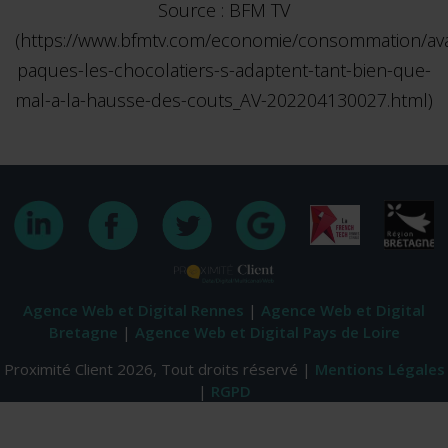
Source : BFM TV
(https://www.bfmtv.com/economie/consommation/av
paques-les-chocolatiers-s-adaptent-tant-bien-que-
mal-a-la-hausse-des-couts_AV-202204130027.html)
Agence Web et Digital Rennes
|
Agence Web et Digital
Bretagne
|
Agence Web et Digital Pays de Loire
Proximité Client 2026, Tout droits réservé |
Mentions Légales
|
RGPD