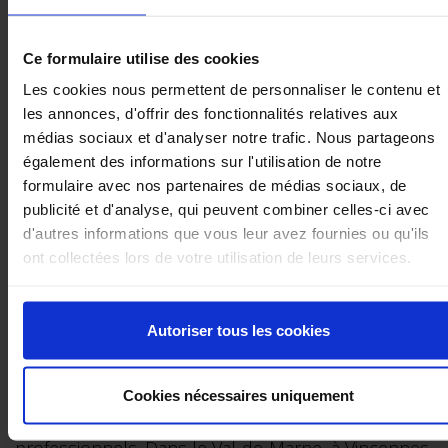
normal: ce sont désormais avec les hausses de
coûts qu'il faut composer. Si le cacao est
Ce formulaire utilise des cookies
relativement épargné par les soubresauts, ce n'est
Les cookies nous permettent de personnaliser le contenu et
les annonces, d'offrir des fonctionnalités relatives aux
pas le cas du beurre, du sucre, du lait, de l'huile,
médias sociaux et d'analyser notre trafic. Nous partageons
des noisettes, des fruits, dont les prix flambent
également des informations sur l'utilisation de notre
depuis plusieurs mois en raison de la crise
formulaire avec nos partenaires de médias sociaux, de
sanitaire, et encore plus depuis le début de la
publicité et d'analyse, qui peuvent combiner celles-ci avec
d'autres informations que vous leur avez fournies ou qu'ils
guerre en Ukraine pour certains.
ont collectées lors de votre utilisation de leurs services.
Si rien ne manque, il faut parfois des semaines
voire des mois pour se procurer certains
Autoriser tous les cookies
ingrédients, du matériel ou des outils, et le coût du
transport explose. À l'approche de Pâques, ce
Cookies nécessaires uniquement
sont surtout les emballages qui inquiètent les