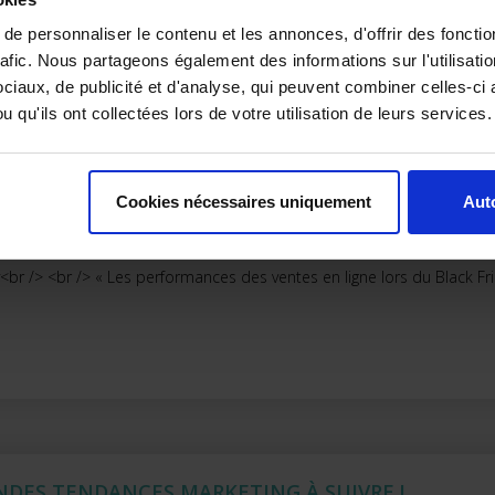
e personnaliser le contenu et les annonces, d'offrir des fonctio
rafic. Nous partageons également des informations sur l'utilisati
iaux, de publicité et d'analyse, qui peuvent combiner celles-ci 
 qu'ils ont collectées lors de votre utilisation de leurs services.
EAU RECORD : 70,9 MILLIARDS DE DOLLARS DE VE
Cookies nécessaires uniquement
Auto
<br /> <br /> « Les performances des ventes en ligne lors du Black Fr
NDES TENDANCES MARKETING À SUIVRE !