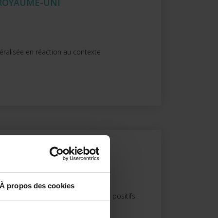
 ROYAUME-UNI
éralisée en réaction au contexte
ROMO)
À propos des cookies
ate, les volumes y sont légèrement positifs :