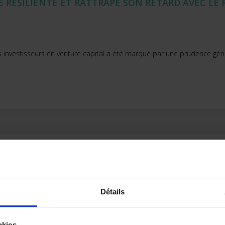
TE RÉSILIENTE ET RATTRAPE SON RETARD AVEC LE
 investisseurs en venture capital a été marqué par une prudence gén
MITÉ RÉSISTE (GRÂCE À L’EFFET DE PARC ET À LA P
Détails
 proximité résiste mieux que les autres circuits en 2023. En cumul à d
okies