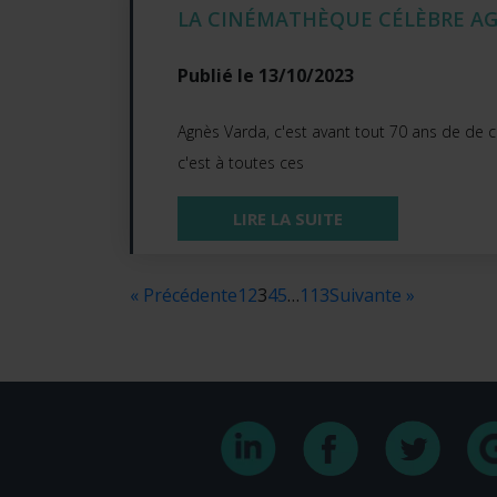
LA CINÉMATHÈQUE CÉLÈBRE A
Publié le 13/10/2023
Agnès Varda, c'est avant tout 70 ans de de ca
c'est à toutes ces
LIRE LA SUITE
« Précédente
1
2
3
4
5
…
113
Suivante »