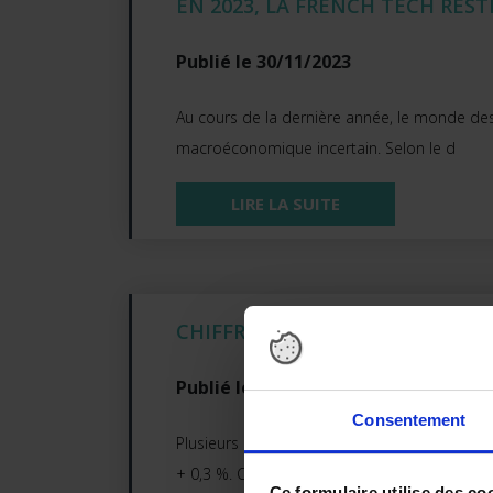
EN 2023, LA FRENCH TECH RES
Publié le 30/11/2023
Au cours de la dernière année, le monde des
macroéconomique incertain. Selon le d
LIRE LA SUITE
CHIFFRE D’AFFAIRES : LA PROXI
Publié le 30/11/2023
Consentement
Plusieurs enseignements à retenir. D’abord la
+ 0,3 %. C’est cert
Ce formulaire utilise des co